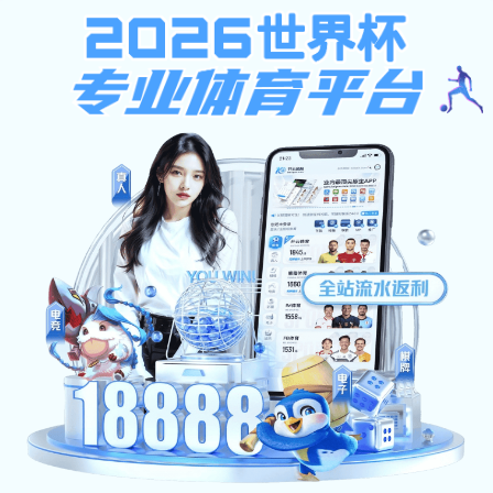
注册入口
乐鱼网页版
APP与网页版入口
｜畅享全球体育赛事与数据服
务
欢迎访问
乐鱼网页版
，提供全面覆盖足球、篮
球、电竞等项目的赛事资讯与数据内容， 支持
APP下载
与
网页使用
，每日同步更新千场比
赛，聚焦热门体育内容， 助您轻松获取赛事动
态，掌握比赛节奏。