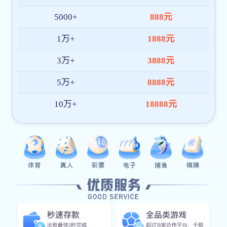
为球队提供了必要的支持。
尽管如此，李镇全在面对高强度比赛时是否能够保持
稳定表现仍是一个未知数。他在联赛中的优异表现并
不一定能完全转化为国际大赛中的成功。尤其是在与
其他国家队伍较量时，他需要迅速适应不同风格和节
奏，这对他的心理素质和技术能力都是巨大的考验。
总之，虽然李镇全是一位具备潜力的新星，但他是否
能在关键时刻为国足带来突破性进展，还需时间来检
验。而他的加盟，也反映出国足对于年轻球员培养与
使用的重要性。
2、国足战术调整情况
随着李镇全被紧急召入国家队，国足不得不进行相应
的战术调整，以便最大化利用这位新成员。主教练需