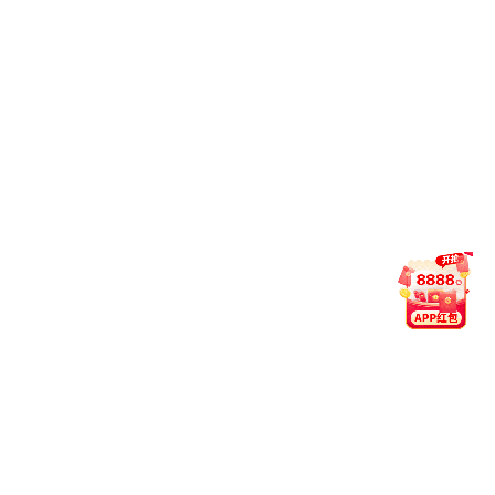
球队能否在即将到来的比赛中取得理想成绩。然而，
无论结果如何，只要不断努力追求进步，中国足球就
有希望迎来更加光明的明天。
The road ahead for the national team remains
uncertain, but it is through collective effort,
continuous improvement, and unwavering
support from fans that we may witness a
transformation in Chinese football. 只有坚持信
念，不断付出，中国足球才能真正迎头赶上世界舞
台，为亿万球迷带来更多骄傲与希望！
上一篇：