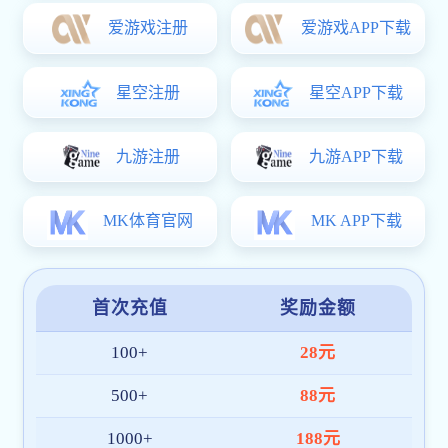
本地化语言与支付
支持多语言切换与主流本地结算方式，平台覆盖
英语、中文、马来语等界面选项，满足不同地区
用户需求，使用更便捷。
用户真实心声
来自全国各地的真实反馈，见证我们服务的每一步进步。
“完全出乎意料的好”
“设计感和操作都很