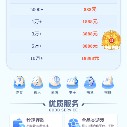
朋友推荐的，一开始没在意，结果发
界面简洁，操作也顺
现乐鱼网页版比想象中更流畅，数据
本。特别喜欢赛事列
更新快，还能设定提醒，功能挺全。
网页版-乐鱼(中国)
蛮讲究。
小林 · 广州
阿婷 · 北京
已验证用户
日常活跃用
品牌使命 · 愿景驱动未来
乐鱼网页版坚持以用户为导向，构建围绕服务、技术与行业
规范的长效价值链，在数字体育内容与直播赛道持续深耕。