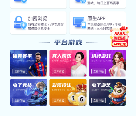
以用户价值为基石
专注优化乐鱼网页版-乐鱼(中国)官方平台体验，提升用户访
问效率与功能可用性。
以技术创新为驱动
融合实时数据处理与前沿 AI 模型，提升直播服务的智能化
水平。