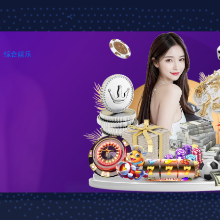
App下载
关于我们
体育动态
PP与网页版入口｜畅享全球体育
足球、篮球、电竞等项目的赛事资讯与数据内容， 
，聚焦热门体育内容， 助您轻松获取赛事动态，掌
手机App
网页版