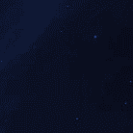
提升进攻水平同
投篮创下了赛季的新高，表现出色。这...
换来丰厚回
是一位备受瞩目的篮球运动员，他的职业生涯...
尔斯曼下课