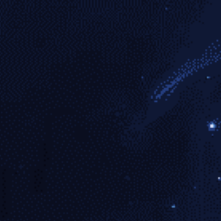
3、对球队未来期待
作为一名忠实球迷，麦凯恩对费城76人
人振奋，令他坚信未来一定会更加辉煌。
同时，麦凯恩非常欣赏教练组对于战术部
对于未来充满希望，希望看见76人在即将
此外，对于一些近期加入球队的新秀，麦
们能承接起薪火相传之责，在未来继续书写
4、作为球迷的不变支持
尽管职业生涯经历波折，但麦凯恩始终保
他都会站在看台上，为球队呐喊助威，这
除了现场观赛外，他还通过社交媒体积极
俱乐部获得了更广泛的关注度与支持度。