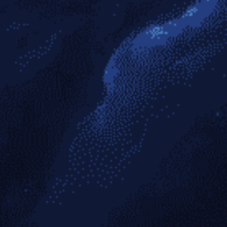
与公益项目，通过自己的影响力来鼓励年轻人参与运动。他相信
。无论何时何地，他都会坚定不移地站在费城76人的身旁，为他
感不仅源于个人成长历程，更反映出一种强烈的人际关系意识以及
丝应有的责任与担当。这份特殊而持久的情感，将继续伴随他的
梦想的人物继续为费城76人的发展贡献力量。同时，也希望所有
前发展，共同迎接更加美好的明天！