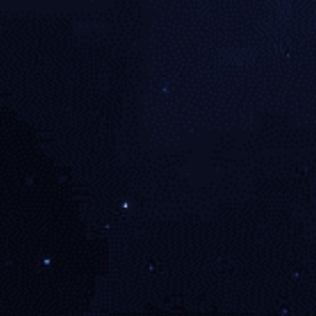
德国足协高层会议即将召开，决定主
2026-07-25
中国女足即将公布新集训名单
随着中国女足的新一轮集训即将开始
2026-06-29
乐鱼网页版
乐鱼网页版登录官网是官方网站提供
株
综合娱乐与体育服务，涵盖足球、篮
s
球、电竞等赛事资讯、数据分析及互
动游戏体验。支持网页版与移动端访
问，提供手机版、app下载、登录入
口、官方网站、网页版、平台、网
址、地址、注册、娱乐入口，方便用