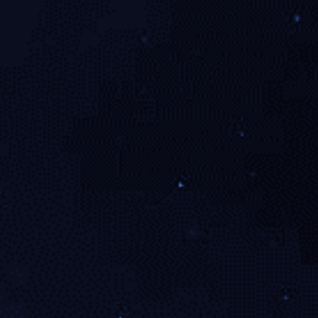
下一篇：
老哈达威谈篮球巅峰更倾向韦德而