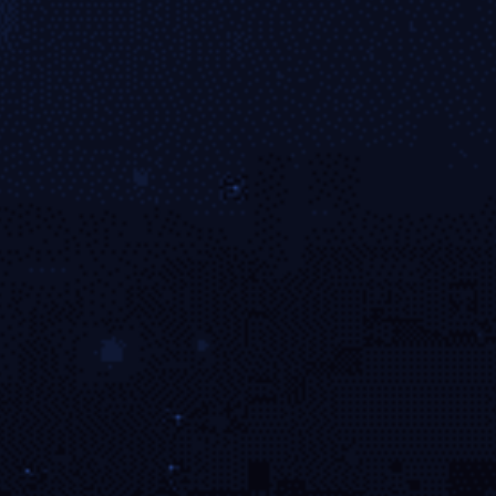
教练纳格尔斯曼的去留问题，引发了...
于凡等新秀
，备受关注的集训名单也即将公布...
联系我们
快速导航
洲市天元区黄河南路88号
App下载
关于我们
upport@bellvitgetravel.com
隐私政策
用户协议
网站地图