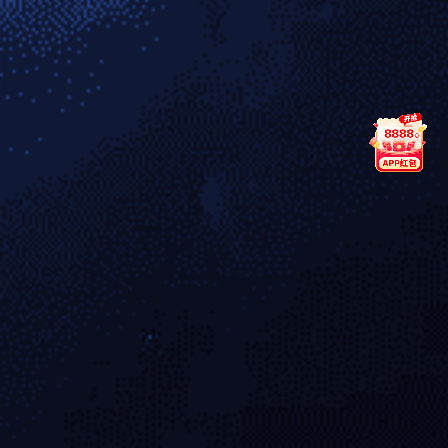
，通过篮球可以培养出更多积极向上的品
们加油助威。
对团队精神的认同。从最初被吸引到如今全
篮球旅程，无论未来如何变化，这种兄弟般
热爱篮球的人都能从他的故事中获得启示，