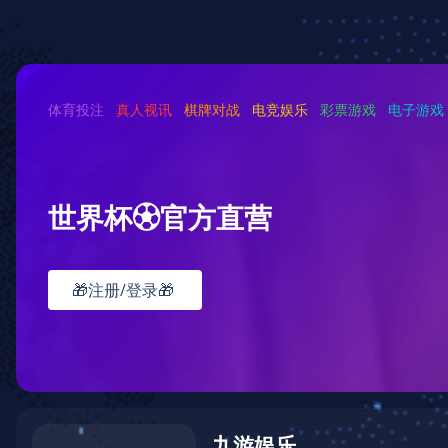
乐鱼网页版
A
欢迎访问
乐鱼网页版
，提供全面覆盖
新千场比赛