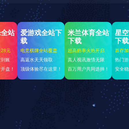
业球员，他也开始参与到更高水平的比赛中。然而，无论走到哪里
感，让他无时无刻不想着为这支球队贡献自己的力量。
注着76人的动向。他希望看到球队不断进步，不断取得佳绩，这
兄弟情谊。他认为，一个成功的球队离不开彼此之间真诚信任和
育竞技所倡导的重要价值。
的联系。他常常组织聚会，与曾经并肩作战的小伙伴们分享彼此
为真正意义上的“家人”。
影响着整个团队氛围。当每一个成员都把彼此当成亲密伙伴时，
下去，希望能够激励年轻球员珍惜身边的人际关系。