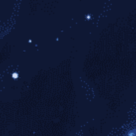
性
的建议：每位球员应当拥有一个专属比赛用球。这一想法不仅具
在弹性、重量以及抓握感等方面都有所区别。为每位球员量身定
励其他年轻选手勇于探索自己的风格与特点。
球可以成为每位运动员独特品牌形象的一部分。在现代体育产业
更多粉丝参与进来，为球队及其赞助商创造更多收益。
们必须保持理性思考。无论是针对某一特定事件还是整体发展趋
。
越来越多符合个体需求的新产品问世。这不仅会改变传统体育装