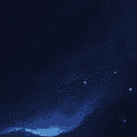
化、多样化方向发展，让每一位运动员都
总之，对于富保罗关于老詹比赛用球事件
能共同努力，在这个充满激情与挑战的舞
总结：
通过深入分析富保罗对于“老詹比赛用球
项决定都离不开充分理解和支持。因此，
推动整个行业不断前行。
同时，我们还应认识到，在未来专业体育
样的趋势不仅有益于职业选手，也将惠及