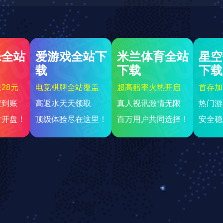
开来，有人认为老詹此举是对比赛的不尊重，而另一些人则认为
于运动员个体权利与团队规范之间关系的探讨。
来的经纪人，自然成为了焦点。他对于这一事件持有怎样的看法
。
体和公众对老詹使用不同篮球一事进行了过度解读。他指出，在
。
现，而这往往与他们所使用器材密切相关。每个运动员都有自己
的权利。
上反映出社会对运动员个体性的忽视。在高强度竞争环境中，每