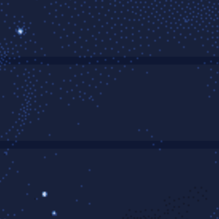
过度解读建议每位球员应有一个专属比赛用
法进行深入探讨，认为对此事件的解读过度，并提出每位球员应
球所引发的讨论与争议。接着，探讨了富保罗关于这一现象的见
不仅能提高球员的表现，也有助于塑造个人品牌形象。最后，总
时保持理性思考。
最具影响力的篮球运动员之一。他在赛场上的表现一直备受关注
引起众多球迷和评论员的热烈讨论。