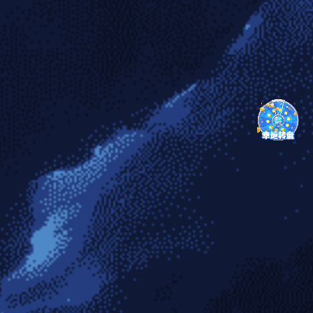
有现实意义，还能从多个角度提升职业体育
制专属用球，可以帮助他们发挥出最佳状
中，一个强大的个人品牌能够带来更大的商
势，都应该以开放包容态度去理解和分析。
备产业，同时也将推动整个行业向更加人性