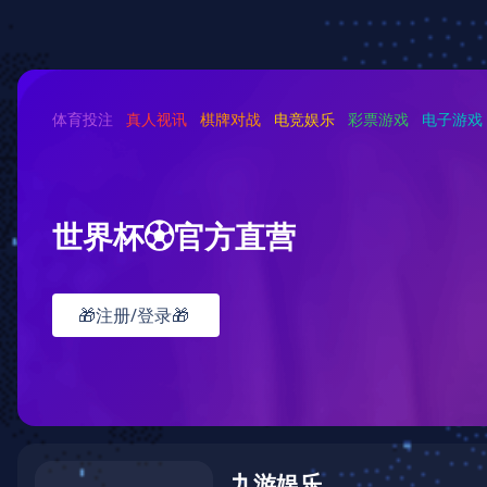
乐鱼网页版
A
欢迎访问
乐鱼网页版
，提供全面覆盖
新千场比赛